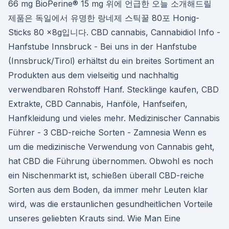
66 mg BioPerine® 15 mg 위에 언급한 오늘 소개해드릴
제품은 독일에서 유명한 랑네제 스틱꿀 80포 Honig-
Sticks 80 x8g입니다. CBD cannabis, Cannabidiol Info -
Hanfstube Innsbruck - Bei uns in der Hanfstube
(Innsbruck/Tirol) erhältst du ein breites Sortiment an
Produkten aus dem vielseitig und nachhaltig
verwendbaren Rohstoff Hanf. Stecklinge kaufen, CBD
Extrakte, CBD Cannabis, Hanföle, Hanfseifen,
Hanfkleidung und vieles mehr. Medizinischer Cannabis
Führer - 3 CBD-reiche Sorten - Zamnesia Wenn es
um die medizinische Verwendung von Cannabis geht,
hat CBD die Führung übernommen. Obwohl es noch
ein Nischenmarkt ist, schießen überall CBD-reiche
Sorten aus dem Boden, da immer mehr Leuten klar
wird, was die erstaunlichen gesundheitlichen Vorteile
unseres geliebten Krauts sind. Wie Man Eine