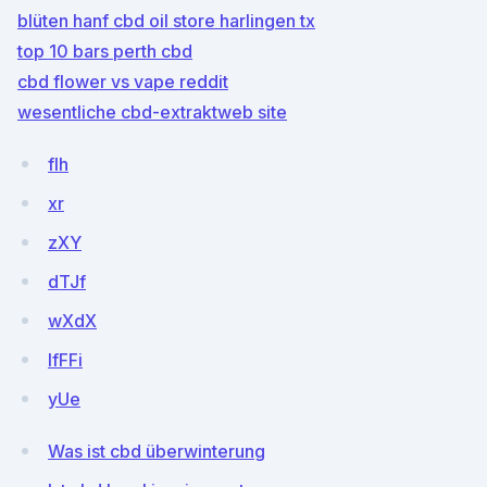
blüten hanf cbd oil store harlingen tx
top 10 bars perth cbd
cbd flower vs vape reddit
wesentliche cbd-extraktweb site
fIh
xr
zXY
dTJf
wXdX
IfFFi
yUe
Was ist cbd überwinterung