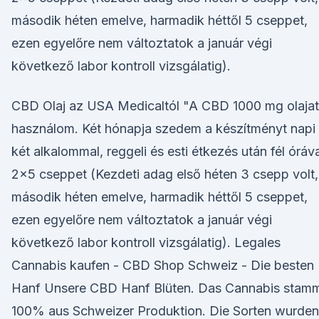
második héten emelve, harmadik héttől 5 cseppet,
ezen egyelőre nem változtatok a január végi
következő labor kontroll vizsgálatig).
CBD Olaj az USA Medicaltól "A CBD 1000 mg olajat
használom. Két hónapja szedem a készítményt napi
két alkalommal, reggeli és esti étkezés után fél óráva
2x5 cseppet (Kezdeti adag első héten 3 csepp volt,
második héten emelve, harmadik héttől 5 cseppet,
ezen egyelőre nem változtatok a január végi
következő labor kontroll vizsgálatig). Legales
Cannabis kaufen - CBD Shop Schweiz - Die besten
Hanf Unsere CBD Hanf Blüten. Das Cannabis stam
100% aus Schweizer Produktion. Die Sorten wurden