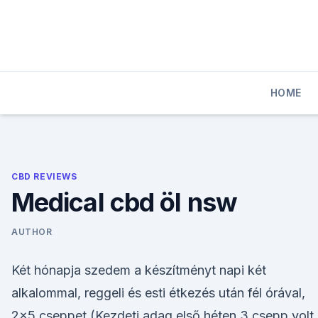
Skip
to
content
HOME
CBD REVIEWS
Medical cbd öl nsw
AUTHOR
Két hónapja szedem a készítményt napi két
alkalommal, reggeli és esti étkezés után fél órával,
2x5 cseppet (Kezdeti adag első héten 3 csepp volt,