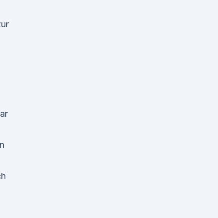
zur
ar
n
ch