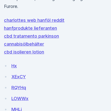
Furore.
charlottes web hanföl reddit
hanfprodukte lieferanten
cbd tratamento parkinson
cannabisölbehälter
cbd isolieren lotion
Hx
XExCY
RQYHq
LOWWx
MHLi