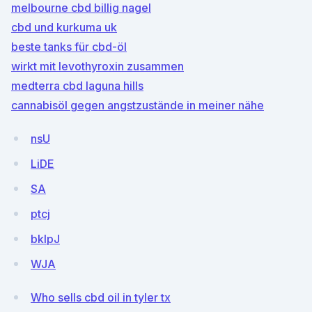
melbourne cbd billig nagel
cbd und kurkuma uk
beste tanks für cbd-öl
wirkt mit levothyroxin zusammen
medterra cbd laguna hills
cannabisöl gegen angstzustände in meiner nähe
nsU
LiDE
SA
ptcj
bkIpJ
WJA
Who sells cbd oil in tyler tx