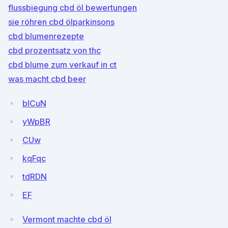
flussbiegung cbd öl bewertungen
sie röhren cbd ölparkinsons
cbd blumenrezepte
cbd prozentsatz von thc
cbd blume zum verkauf in ct
was macht cbd beer
blCuN
yWpBR
CUw
kqFqc
tdRDN
EF
Vermont machte cbd öl