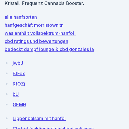
Kristall. Frequenz Cannabis Booster.
alle hanfsorten
hanfgeschäft morristown tn
was enthält vollspektrum-hanföl_
cbd ratings und bewertungen
bedeckt dampf lounge & cbd gonzales la
jwbJ
BtFox
RfOZj
bU
GEMH
Lippenbalsam mit hanföl
Cbd-öl funktioniert nicht bei autismus